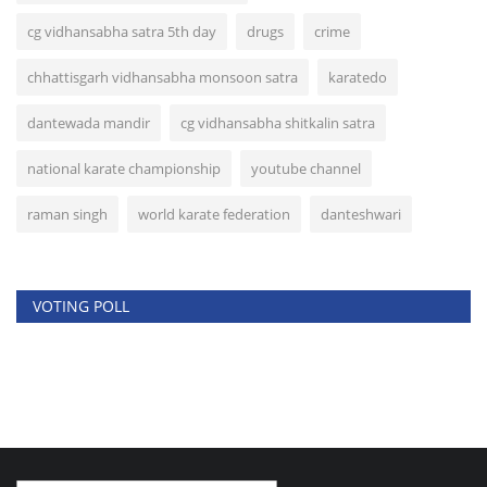
cg vidhansabha satra 5th day
drugs
crime
chhattisgarh vidhansabha monsoon satra
karatedo
dantewada mandir
cg vidhansabha shitkalin satra
national karate championship
youtube channel
raman singh
world karate federation
danteshwari
VOTING POLL