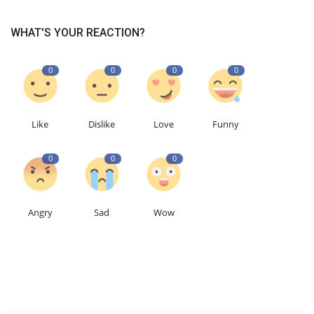
WHAT'S YOUR REACTION?
0
0
0
0
Like
Dislike
Love
Funny
0
0
0
Angry
Sad
Wow