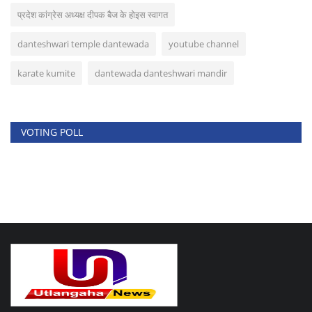
प्रदेश कांग्रेस अध्यक्ष दीपक बैज के होइस स्वागत
danteshwari temple dantewada
youtube channel
karate kumite
dantewada danteshwari mandir
VOTING POLL