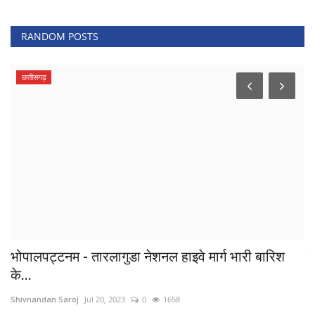
RANDOM POSTS
छत्तीसगढ़
भोपालपट्टनम - तारलागुडा नेशनल हाइवे मार्ग भारी बारिश
जश
के...
बा
Shivnandan Saroj
Jul 20, 2023
0
1658
Sh