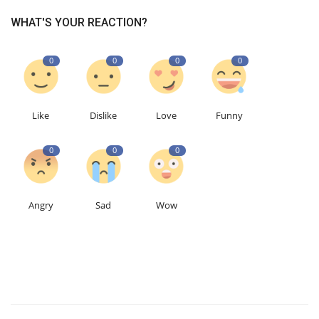
WHAT'S YOUR REACTION?
0
0
0
0
Like
Dislike
Love
Funny
0
0
0
Angry
Sad
Wow