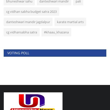
bhuneshwar sahu
danteshwari mandir
pali
cg vidhan sabha budget satra 2023
danteshwari mandir jagdalpur
karate martial arts
cg vidhansabha satra
#khaau_khazana
VOTING POLL