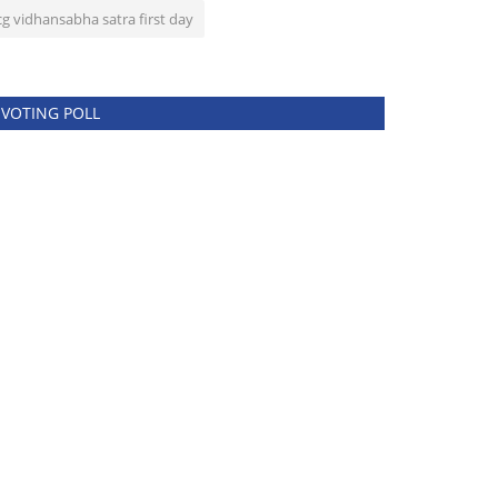
cg vidhansabha satra first day
VOTING POLL