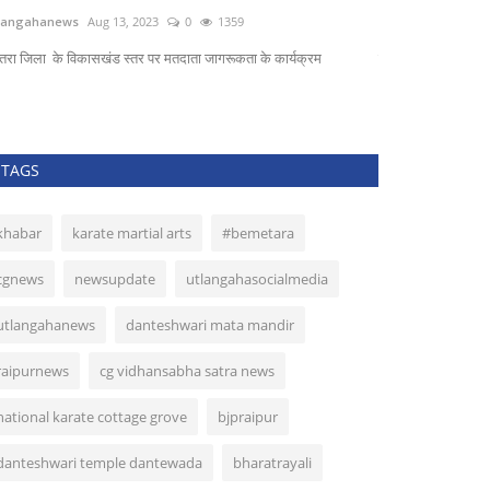
langahanews
Aug 13, 2023
0
1359
utlangahanews
A
मेतरा जिला के विकासखंड स्तर पर मतदाता जागरूकता के कार्यक्रम
नक्सलियों ने ग्राम को
TAGS
khabar
karate martial arts
#bemetara
cgnews
newsupdate
utlangahasocialmedia
utlangahanews
danteshwari mata mandir
raipurnews
cg vidhansabha satra news
national karate cottage grove
bjpraipur
danteshwari temple dantewada
bharatrayali