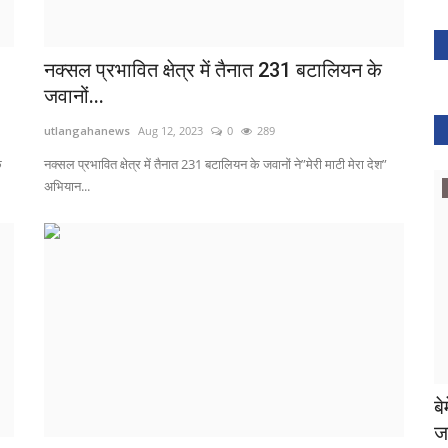
नक्सल प्रभावित क्षेत्र में तैनात 231 बटालियन के
जवानों...
utlangahanews
Aug 12, 2023
0
289
क
नक्सल प्रभावित क्षेत्र में तैनात 231 बटालियन के जवानों ने”मेरी माटी मेरा देश”
अभियान...
राजनादगांव
यम स्कूल
नक्सली कमांडर राजी रेड्डी की मौत की खबर
ब
ज
utlangahanews
Aug 19, 2023
0
1300