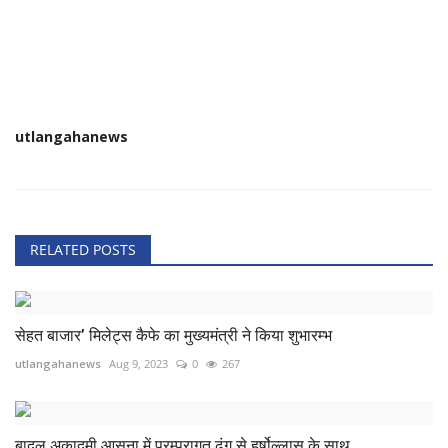
utlangahanews
RELATED POSTS
सेहत बाजार’ मिलेट्स कैफे का मुख्यमंत्री ने किया शुभारम्भ
utlangahanews
Aug 9, 2023
0
267
बादल अकादमी आसना में परम्परागत ढंग से हर्षोल्लास के साथ...