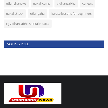
utlanghanews
naxali camp
vidhansabha
cgnews
naxal attack
utlangaha
karate lessons for beginners
cg vidhansabha shitkalin satra
VOTING POLL