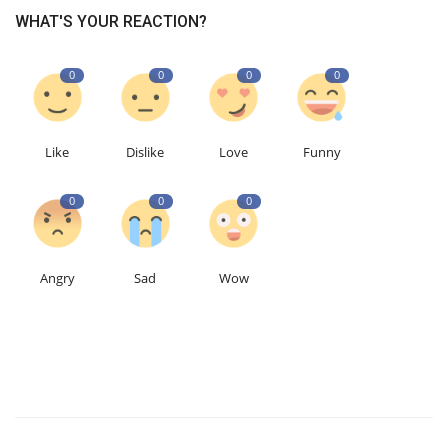
WHAT'S YOUR REACTION?
0
0
0
0
Like
Dislike
Love
Funny
0
0
0
Angry
Sad
Wow