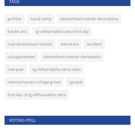
TAGS
gothkar
naxali camp
danteshwari mandir decorations
karate arts
cg vidhansabha satra first day
maa danteshwari mandir
bemetara
accident
utlangahanews
danteshwari mandir dantewada
new year
cg vidhansabha satra video
national karate cottage grove
cgnaxal
first day of cg vidhansabha satra
VOTING POLL