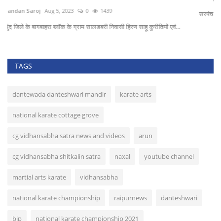
सरपंच महेश गोटा को नक्सलियों ने किया देर रात रिहा
थान
TAGS
dantewada danteshwari mandir
karate arts
national karate cottage grove
cg vidhansabha satra news and videos
arun
cg vidhansabha shitkalin satra
naxal
youtube channel
martial arts karate
vidhansabha
national karate championship
raipurnews
danteshwari
bjp
national karate championship 2021