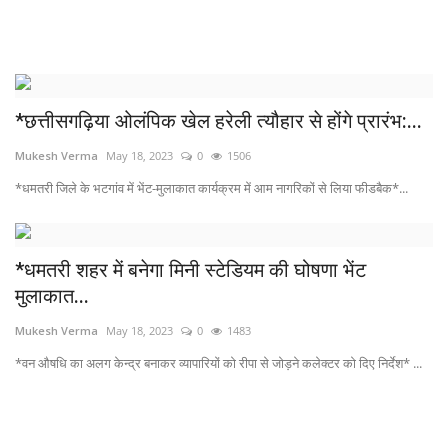
खेल
टेक न्यूज
*छत्तीसगढ़िया ओलंपिक खेल हरेली त्यौहार से होंगे प्रारंभ:...
लाइफस्टाइल
Mukesh Verma
May 18, 2023
0
1506
वीडियो
*धमतरी जिले के भटगांव में भेंट-मुलाकात कार्यक्रम में आम नागरिकों से लिया फीडबैक*...
संस्कृति मंच
*धमतरी शहर में बनेगा मिनी स्टेडियम की घोषणा भेंट
मुलाकात...
Mukesh Verma
May 18, 2023
0
1483
*वन औषधि का अलग केन्द्र बनाकर व्यापारियों को रीपा से जोड़ने कलेक्टर को दिए निर्देश* ...