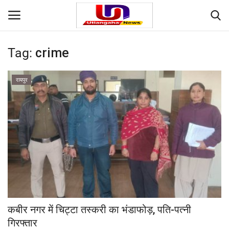
Tag:
crime
Login
Register
रायपुर
Home
Contact
देश
मनोरंजन
राज्य
कबीर नगर में चिट्टा तस्करी का भंडाफोड़, पति-पत्नी
दुनिया
गिरफ्तार