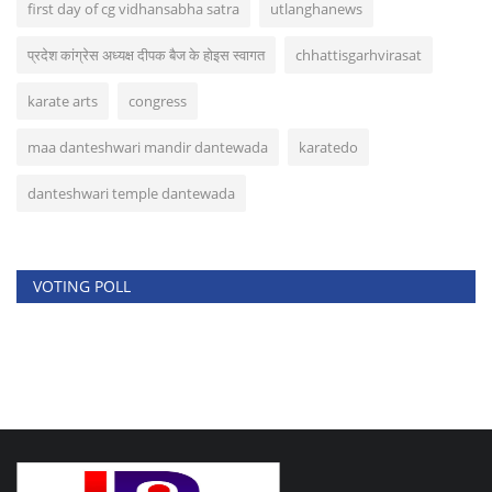
first day of cg vidhansabha satra
utlanghanews
प्रदेश कांग्रेस अध्यक्ष दीपक बैज के होइस स्वागत
chhattisgarhvirasat
karate arts
congress
maa danteshwari mandir dantewada
karatedo
danteshwari temple dantewada
VOTING POLL