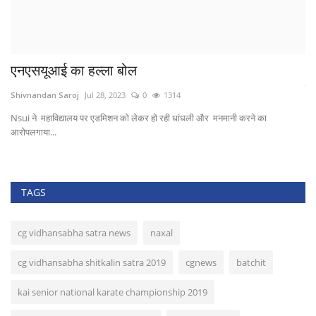
*राजीव युवा मितान क्लब निगम के 70 वार्डो के बीच
करवाएगी...
Mukesh Verma
Jan 20, 2023
0
338
शिक्षा, खेल एवम युवा कल्याण समिति की समीक्षा बैठक - *सभी 70 वार्डो के बीच क्रिकेट...
TAGS
cg vidhansabha satra news
naxal
cg vidhansabha shitkalin satra 2019
cgnews
batchit
kai senior national karate championship 2019