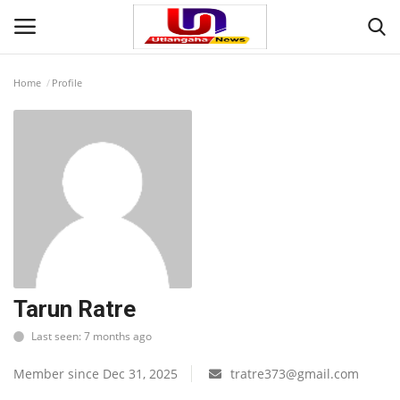
Home
Profile
Login
Register
Home
Contact
देश
मनोरंजन
Tarun Ratre
Last seen: 7 months ago
राज्य
Member since Dec 31, 2025
tratre373@gmail.com
दुनिया