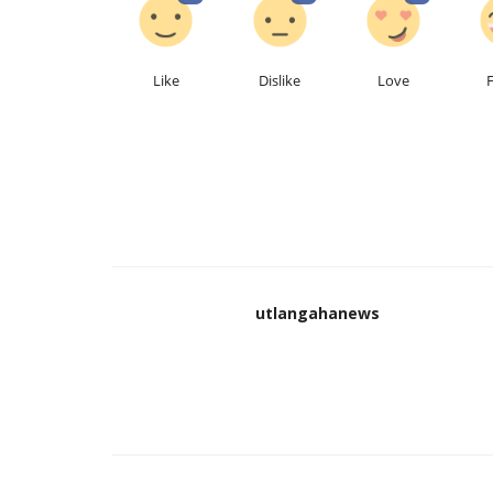
Like
Dislike
Love
कोंडागांव
utlangahanews
जिले में विश्व आदिवासी शांतिपूर्ण तरीके स
utlangahanews
Aug 9, 2023
0
338