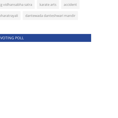
cg vidhansabha satra
karate arts
accident
bharatrayali
dantewada danteshwari mandir
VOTING POLL