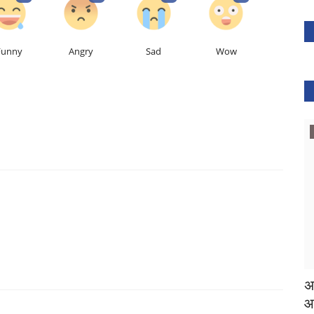
Funny
Angry
Sad
Wow
सूरजपुर
े मनाया गया
अमृत महोत्सव हर घर तिरंगा नारों के साथ निकली
स्
आज़ादी के...
Sh