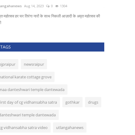
utlangahanews
A
गेली जिले में स्वास्थ्य कर्मचारियों ने नियम विरुद्ध काम कराने एवं प्रताड़ित करने...
कांकेर नेशनल हाईवे की
TAGS
bjpraipur
newsraipur
national karate cottage grove
maa danteshwari temple dantewada
first day of cg vidhansabha satra
gothkar
drugs
danteshwari temple dantewada
cg vidhansabha satra video
utlangahanews