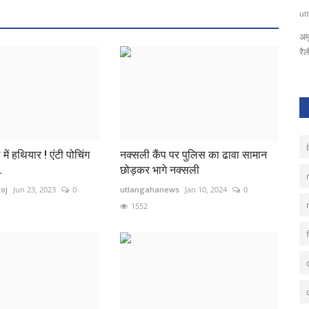
utlangahanews
Aug 14, 2023
0
1304
मुं
अमृत महोत्सव हर घर तिरंगा नारों के साथ निकली आज़ादी के अमृत महोत्सव की
रैली
 में हथियार ! एंटी पोचिंग
नक्सली कैंप पर पुलिस का ढावा सामान
.
छोड़कर भागे नक्सली
oj
Jun 23, 2023
0
utlangahanews
Jan 10, 2024
0
1552