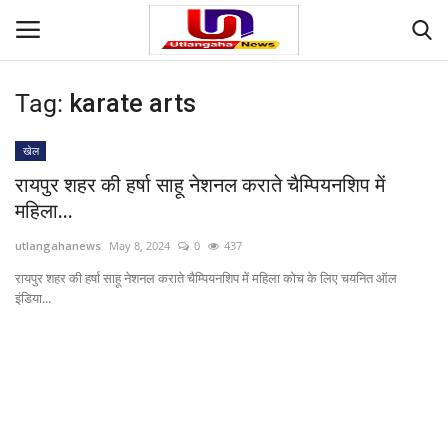
Tag:
karate arts
Login
Register
खेल
Home
रायपुर शहर की हर्षा साहू नेशनल कराते चैम्पियनशिप में
महिला...
Contact
utlangahanews
May 8, 2024
0
437
देश
रायपुर शहर की हर्षा साहू नेशनल कराते चैम्पियनशिप में महिला कोच के लिए चयनित ऑल
इंडिया...
मनोरंजन
राज्य
दुनिया