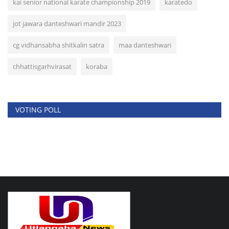
kai senior national karate championship 2019
karatedo
jot jawara danteshwari mandir 2023
cg vidhansabha shitkalin satra
maa danteshwari
chhattisgarhvirasat
koraba
VOTING POLL