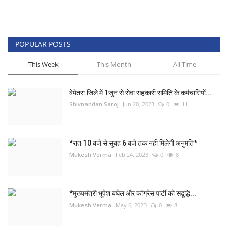
खेल
टेक न्यूज
POPULAR POSTS
This Week
This Month
All Time
लाइफस्टाइल
बेमेतरा जिले में 1जुन से सेवा सहकारी समिति के कर्मचारियों...
वीडियो
Shivnandan Saroj
Jun 20, 2023
0
11
संस्कृति मंच
*रात 10 बजे से सुबह 6 बजे तक नहीं मिलेगी अनुमति*
Mukesh Verma
Feb 24, 2023
0
8
*मुख्यमंत्री भूपेश बघेल और कांग्रेस पार्टी को सद्बुद्धि...
Mukesh Verma
May 6, 2023
0
8