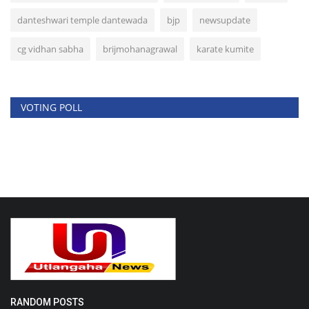
danteshwari temple dantewada
bjp
newsupdate
cg vidhan sabha
brijmohanagrawal
karate kumite
VOTING POLL
RANDOM POSTS