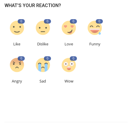
WHAT'S YOUR REACTION?
0
0
0
0
Like
Dislike
Love
Funny
0
0
0
Angry
Sad
Wow