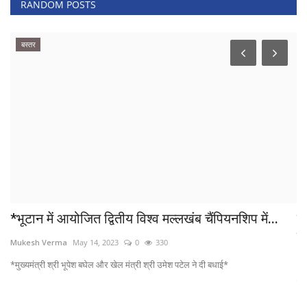
RANDOM POSTS
बस्तर
*भूटान में आयोजित द्वितीय विश्व मल्लखंब चैंपियनशिप में...
ल
कव
Mukesh Verma
May 14, 2023
0
330
Sh
*मुख्यमंत्री श्री भूपेश बघेल और खेल मंत्री श्री उमेश पटेल ने दी बधाई*
लो