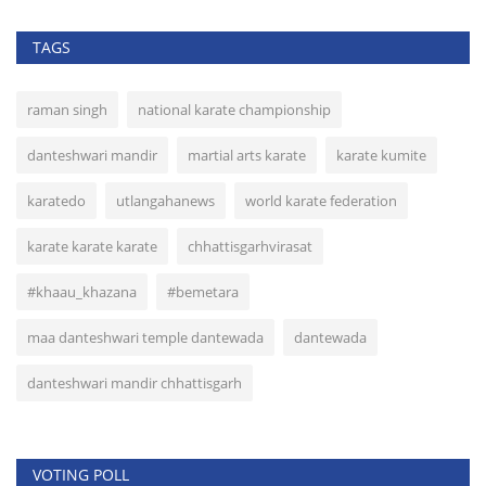
TAGS
raman singh
national karate championship
danteshwari mandir
martial arts karate
karate kumite
karatedo
utlangahanews
world karate federation
karate karate karate
chhattisgarhvirasat
#khaau_khazana
#bemetara
maa danteshwari temple dantewada
dantewada
danteshwari mandir chhattisgarh
VOTING POLL