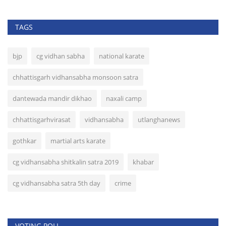
TAGS
bjp
cg vidhan sabha
national karate
chhattisgarh vidhansabha monsoon satra
dantewada mandir dikhao
naxali camp
chhattisgarhvirasat
vidhansabha
utlanghanews
gothkar
martial arts karate
cg vidhansabha shitkalin satra 2019
khabar
cg vidhansabha satra 5th day
crime
VOTING POLL