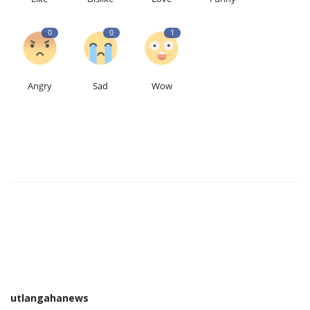
0
0
1
Angry
Sad
Wow
utlangahanews