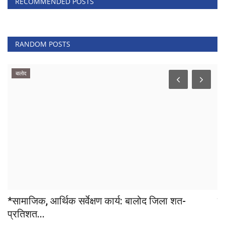
RECOMMENDED POSTS
RANDOM POSTS
बालोद
*सामाजिक, आर्थिक सर्वेक्षण कार्य: बालोद जिला शत-
कव
प्रतिशत...
Sh