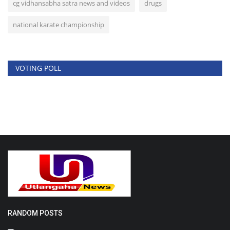
cg vidhansabha satra news and videos
drugs
national karate championship
VOTING POLL
RANDOM POSTS